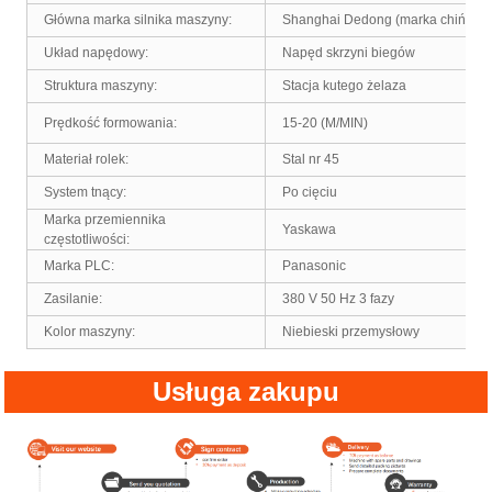
Główna marka silnika maszyny:
Shanghai Dedong (marka chińsko-
Układ napędowy:
Napęd skrzyni biegów
Struktura maszyny:
Stacja kutego żelaza
Prędkość formowania:
15-20 (M/MIN)
Materiał rolek:
Stal nr 45
System tnący:
Po cięciu
Marka przemiennika
Yaskawa
częstotliwości:
Marka PLC:
Panasonic
Zasilanie:
380 V 50 Hz 3 fazy
Kolor maszyny:
Niebieski przemysłowy
Usługa zakupu