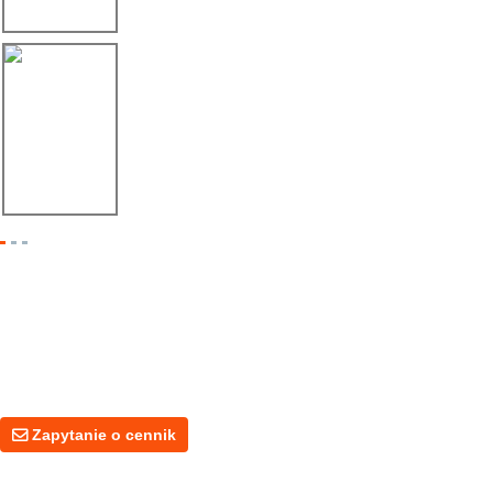
06.08.25
Éxito de Linbay Machinery w FABTECH Méxi...
Zapytanie O Cennik
Jeśli masz pytania dotyczące naszych produktów lub cen, zostaw nam
swój adres e-mail. Skontaktujemy się z Tobą w ciągu 24 godzin.
Zapytanie o cennik