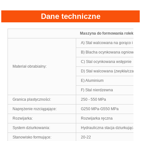
Dane techniczne
Maszyna do formowania rolek ka
A) Stal walcowana na gorąco i na 
B) Blacha ocynkowana ogniowo
C) Stal ocynkowana wstępnie
Materiał obrabialny:
D) Stal walcowana (zwykła/czarna)
E) Aluminium
F) Stal nierdzewna
Granica plastyczności:
250 - 550 MPa
Naprężenie rozciągające:
G250 MPa-G550 MPa
Rozwijarka:
Rozwijarka ręczna
System dziurkowania:
Hydrauliczna stacja dziurkująca
Stanowisko formujące:
20-22