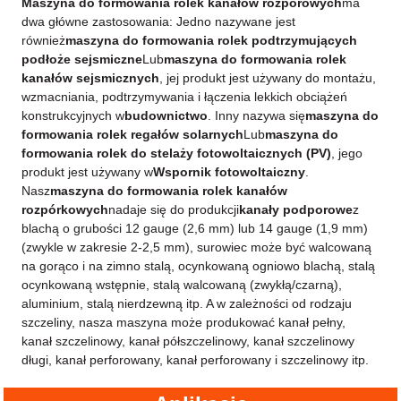
Maszyna do formowania rolek kanałów rozporowych
ma
dwa główne zastosowania: Jedno nazywane jest
również
maszyna do formowania rolek podtrzymujących
podłoże sejsmiczne
Lub
maszyna do formowania rolek
kanałów sejsmicznych
, jej produkt jest używany do montażu,
wzmacniania, podtrzymywania i łączenia lekkich obciążeń
konstrukcyjnych w
budownictwo
. Inny nazywa się
maszyna do
formowania rolek regałów solarnych
Lub
maszyna do
formowania rolek do stelaży fotowoltaicznych (PV)
, jego
produkt jest używany w
Wspornik fotowoltaiczny
.
Nasz
maszyna do formowania rolek kanałów
rozpórkowych
nadaje się do produkcji
kanały podporowe
z
blachą o grubości 12 gauge (2,6 mm) lub 14 gauge (1,9 mm)
(zwykle w zakresie 2-2,5 mm), surowiec może być walcowaną
na gorąco i na zimno stalą, ocynkowaną ogniowo blachą, stalą
ocynkowaną wstępnie, stalą walcowaną (zwykłą/czarną),
aluminium, stalą nierdzewną itp. A w zależności od rodzaju
szczeliny, nasza maszyna może produkować kanał pełny,
kanał szczelinowy, kanał półszczelinowy, kanał szczelinowy
długi, kanał perforowany, kanał perforowany i szczelinowy itp.