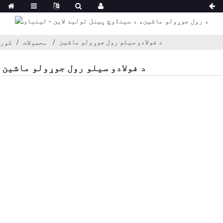
د فولادو سیلو رول جوړولو ماشین
محصولات
کور
د فولادو سیلو رول جوړولو ماشین
موږ سره اړیکه ونیسئ
0510-88999887 د نوم لیکنې ویب پاڼه
دوهم پوړ، نمبر 23-26.27 Xinfengyuan Fangqian Street Liangxi
Road Xinwu District, Wuxi, China
manager@linbaymachinery.com