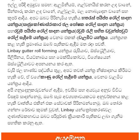
ඉල්ලූ පරිදි අමුද්‍රව්‍ය සමඟ: ඇලුමිනියම්, ගැල්වනයිස් කරන ලද වානේ,
පින්තාරු කරන ලද වානේ, ගැල්වුලම්, මල නොබැඳෙන වානේ සහ
කූපර් ආදිය. අපට ඔබට පිරිනැමිය හැකිය.
හතරැස් පයිප්ප රෝල් සාදන
යන්ත්‍රය
(
සෘජුකෝණාස්රාකාර ජල පෝෂක රෝල් සාදන යන්ත්‍රය
)
සහ
රවුම් පයිප්ප රෝල් සාදන යන්ත්‍රය
(
රවුම් රැලි සහිත ඩවුන්ස්පවුට්
රෝල් සෑදීමේ යන්ත්‍රය
) වෙනම එකක් ද
වැලමිට යන්ත්‍රය
. යන්ත්‍රගත
කළ හැකි ප්‍රමාණය ඔබේ පැතිකඩ ඇඳීම මත රඳා පවතී.
Linbay gutter roll forming යන්ත්‍රය රුසියාව, ඕස්ට්‍රේලියාව,
පිලිපීනය, වියට්නාමය සහ මෙක්සිකෝවට, විශේෂයෙන්
ඕස්ට්‍රේලියාවට අපනයනය කර ඇත.
වැසි ජල භාණ්ඩ පද්ධතිය තුළ, අපට තවත් යන්ත්‍ර නිෂ්පාදනය කිරීමට
හැකි වේ, ඒ වගේ
කාණු රෝල් සෑදීමේ යන්ත්‍රය
, වෙනම වැලමිට
යන්ත්‍රය ආදිය.
අපි ගනුදෙනුකරුවන්ගේ ඇඳීම, ඉවසීම සහ අයවැය අනුව විවිධ
විසඳුම් සාදන්නෙමු, ඔබේ සෑම අවශ්‍යතාවයකටම අනුවර්තනය කළ
හැකි වෘත්තීය එකින් එක සේවාවක් පිරිනමන්නෙමු. ඔබ තෝරා
ගන්නා රේඛාව කුමක් වුවත්, Linbay යන්ත්‍රෝපකරණවල
ගුණාත්මකභාවය ඔබට පරිපූර්ණ ක්‍රියාකාරී පැතිකඩ ලබා ගැනීම
සහතික කරනු ඇත.
අයදුම්පත