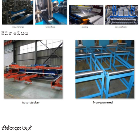
පිටත මේසය
නිෂ්පාදන ටැග්