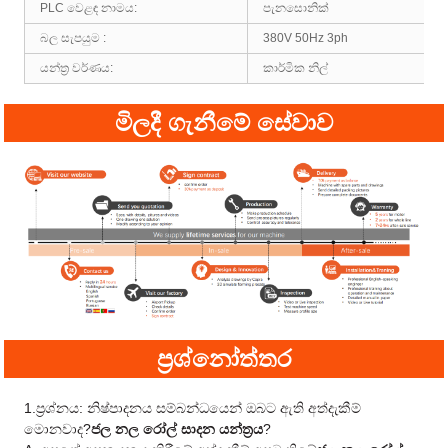
PLC වෙළඳ නාමය:
පැනසොනික්
බල සැපයුම :
380V 50Hz 3ph
යන්ත්‍ර වර්ණය:
කාර්මික නිල්
මිලදී ගැනීමේ සේවාව
ප්‍රශ්නෝත්තර
1.ප්‍රශ්නය: නිෂ්පාදනය සම්බන්ධයෙන් ඔබට ඇති අත්දැකීම්
මොනවාද?
ජල නල රෝල් සාදන යන්ත්‍රය
?