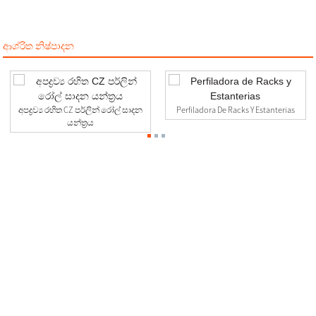
ආශ්රිත නිෂ්පාදන
අපද්‍රව්‍ය රහිත CZ පර්ලින් රෝල් සාදන
Perfiladora De Racks Y Estanterias
යන්ත්‍රය
අපව අමතන්න
0510-88999887
2 වන මහල, අංක 23-26.27 Xinfengyuan Fangqian වීදිය Liangxi
පාර Xinwu දිස්ත්‍රික්කය, Wuxi, චීනය
manager@linbaymachinery.com