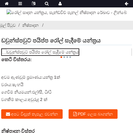
මුල් පිටුව
නිෂ්පාදන
ඩවුන්ස්පවුට් පයිප්ප රෝල් සෑදීමේ යන්ත්‍රය
කෙටි විස්තරය:
අවම ඇණවුම් ප්‍රමාණය:
යන්ත්‍ර 1ක්
වරාය:
ෂැංහයි
ගෙවීම් නියමයන්:
එල්/සී, ටී/ටී
වගකීම් කාලය:
අවුරුදු 2 ක්
අපට විද්‍යුත් තැපෑල එවන්න
PDF ලෙස බාගන්න
නිෂ්පාදන විස්තර