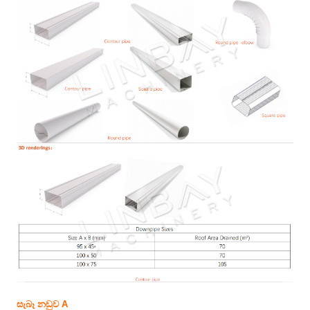
සැබෑ නඩුව A