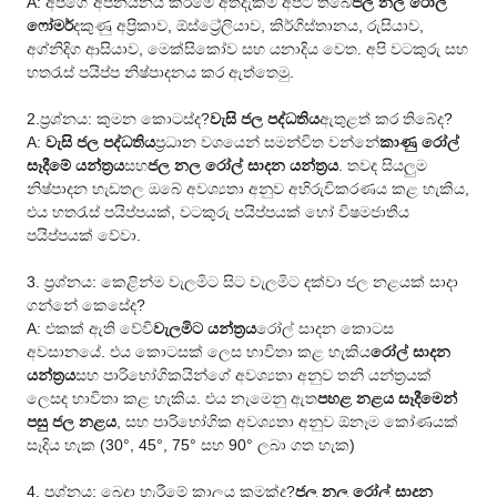
A: අපගේ අපනයනය කිරීමේ අත්දැකීම් අපට තිබේ
ජල නල රෝල්
ෆෝමර්
දකුණු අප්‍රිකාව, ඕස්ට්‍රේලියාව, කිර්ගිස්තානය, රුසියාව,
අග්නිදිග ආසියාව, මෙක්සිකෝව සහ යනාදිය වෙත. අපි වටකුරු සහ
හතරැස් පයිප්ප නිෂ්පාදනය කර ඇත්තෙමු.
2.ප්‍රශ්නය: කුමන කොටස්ද?
වැසි ජල පද්ධතිය
ඇතුළත් කර තිබේද?
A:
වැසි ජල පද්ධතිය
ප්‍රධාන වශයෙන් සමන්විත වන්නේ
කාණු රෝල්
සෑදීමේ යන්ත්‍රය
සහ
ජල නල රෝල් සාදන යන්ත්‍රය
. තවද සියලුම
නිෂ්පාදන හැඩතල ඔබේ අවශ්‍යතා අනුව අභිරුචිකරණය කළ හැකිය,
එය හතරැස් පයිප්පයක්, වටකුරු පයිප්පයක් හෝ විෂමජාතීය
පයිප්පයක් වේවා.
3. ප්‍රශ්නය: කෙළින්ම වැලමිට සිට වැලමිට දක්වා ජල නළයක් සාදා
ගන්නේ කෙසේද?
A: එකක් ඇති වේවි
වැලමිට යන්ත්‍රය
රෝල් සාදන කොටස
අවසානයේ. එය කොටසක් ලෙස භාවිතා කළ හැකිය
රෝල් සාදන
යන්ත්‍රය
සහ පාරිභෝගිකයින්ගේ අවශ්‍යතා අනුව තනි යන්ත්‍රයක්
ලෙසද භාවිතා කළ හැකිය. එය නැමෙනු ඇත
පහළ නළය සෑදීමෙන්
පසු ජල නළය
, සහ පාරිභෝගික අවශ්‍යතා අනුව ඕනෑම කෝණයක්
සෑදිය හැක (30°, 45°, 75° සහ 90° ලබා ගත හැක)
4. ප්‍රශ්නය: බෙදා හැරීමේ කාලය කුමක්ද?
ජල නල රෝල් සාදන