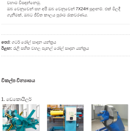
වහාම විසඳන්නෙමු.
ඔබ වෙනුවෙන් සහ අපි ඔබ වෙනුවෙන් 7X24H සූදානම්. එක් මිලදී
ගැනීමක්, ඔබට ජීවිත කාලය පුරාම රැකවරණය.
පෙර:
ගටර් රෝල් සාදන යන්ත්‍රය
ඊළඟ:
රැලි සහිත වහල පැනල් රෝල් සාදන යන්ත්‍රය
විකල්ප වින්‍යාසය
1. ඩෙකොයිලර්