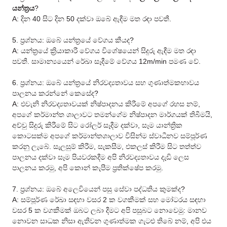
යන්ත්‍රය
?
A: දින 40 සිට දින 50 දක්වා ඔබේ ඇඳීම මත රඳා පවතී.
5. ප්‍රශ්නය: ඔබේ යන්ත්‍රයේ වේගය කීයද?
A: යන්ත්‍රයේ ක්‍රියාකාරී වේගය විශේෂයෙන් සිදුරු ඇඳීම මත රඳා
පවතී. සාමාන්‍යයෙන් රේඛා සෑදීමේ වේගය 12m/min පමණ වේ.
6. ප්‍රශ්නය: ඔබේ යන්ත්‍රයේ නිරවද්‍යතාවය සහ ගුණාත්මකභාවය
පාලනය කරන්නේ කෙසේද?
A: එවැනි නිරවද්‍යතාවයක් නිෂ්පාදනය කිරීමේ අපගේ රහස නම්,
අපගේ කර්මාන්ත ශාලාවට තමන්ගේම නිෂ්පාදන මාර්ගයක් තිබීමයි,
අච්චු සිදුරු කිරීමේ සිට රෝලර් සෑදීම දක්වා, සෑම යාන්ත්‍රික
කොටසක්ම අපගේ කර්මාන්තශාලාව විසින්ම ස්වාධීනව සම්පූර්ණ
කරනු ලැබේ. සැලසුම් කිරීම, සැකසීම, එකලස් කිරීම සිට තත්ත්ව
පාලනය දක්වා සෑම පියවරකදීම අපි නිරවද්‍යතාවය දැඩි ලෙස
පාලනය කරමු, අපි කොන් කැපීම ප්‍රතික්ෂේප කරමු.
7. ප්‍රශ්නය: ඔබේ අලෙවියෙන් පසු සේවා පද්ධතිය කුමක්ද?
A: සම්පූර්ණ රේඛා සඳහා වසර 2 ක වගකීමක් සහ මෝටරය සඳහා
වසර 5 ක වගකීමක් ඔබට ලබා දීමට අපි පසුබට නොවෙමු: මානව
නොවන සාධක නිසා ඇතිවන ගුණාත්මක ගැටළු තිබේ නම්, අපි එය