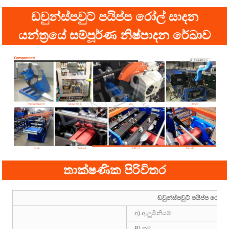
ඩවුන්ස්පවුට් පයිප්ප රෝල් සාදන
යන්ත්‍රයේ සම්පූර්ණ නිෂ්පාදන රේඛාව
තාක්ෂණික පිරිවිතර
ඩවුන්ස්පවුට් පයිප්ප රෝල් ස
අ) ඇලුමිනියම්
B) තඹ