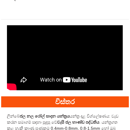
විස්තර
ලින්බේ
ජල නල රෝල් සාදන යන්ත්‍රය
යන්ත්‍ර දළ විශ්ලේෂණය: වැඩ
කරන සමාගම් සඳහා සුදුසු වේ
වැසි ජල භාණ්ඩ පද්ධතිය
. යන්ත්‍රගත
කළ හැකි කාණු ඝණකම 0.4mm-0.8mm, 0.8-1.5mm හෝ ඔබ