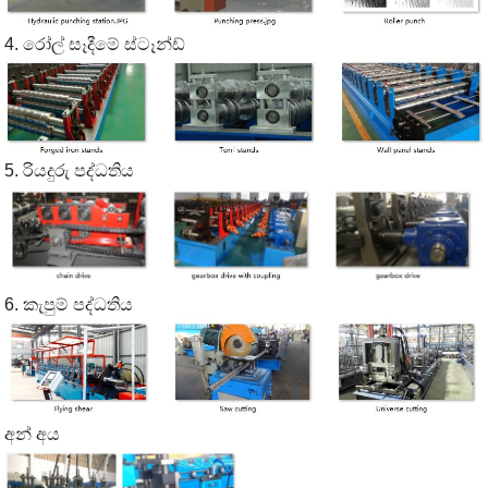
4. රෝල් සෑදීමේ ස්ටෑන්ඩ්
5. රියදුරු පද්ධතිය
6. කැපුම් පද්ධතිය
අන් අය