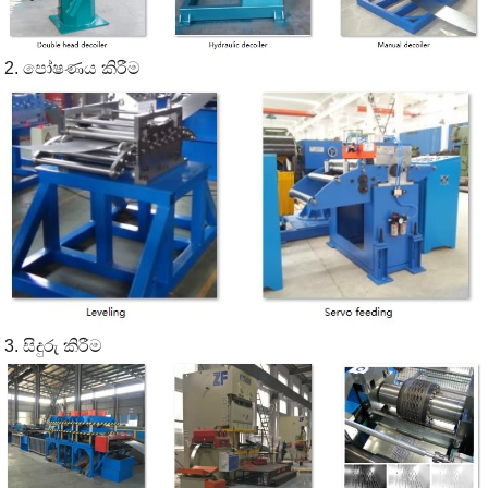
2. පෝෂණය කිරීම
3. සිදුරු කිරීම