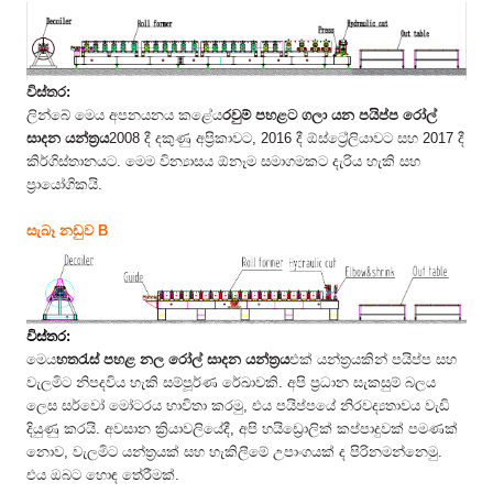
විස්තර:
ලින්බේ මෙය අපනයනය කළේය
රවුම් පහළට ගලා යන පයිප්ප රෝල්
සාදන යන්ත්‍රය
2008 දී දකුණු අප්‍රිකාවට, 2016 දී ඕස්ට්‍රේලියාවට සහ 2017 දී
කිර්ගිස්තානයට. මෙම වින්‍යාසය ඕනෑම සමාගමකට දැරිය හැකි සහ
ප්‍රායෝගිකයි.
සැබෑ නඩුව B
විස්තර:
මෙය
හතරැස් පහළ නල රෝල් සාදන යන්ත්‍රය
එක් යන්ත්‍රයකින් පයිප්ප සහ
වැලමිට නිපදවිය හැකි සම්පූර්ණ රේඛාවකි. අපි ප්‍රධාන සැකසුම් බලය
ලෙස සර්වෝ මෝටරය භාවිතා කරමු, එය පයිප්පයේ නිරවද්‍යතාවය වැඩි
දියුණු කරයි. අවසාන ක්‍රියාවලියේදී, අපි හයිඩ්‍රොලික් කප්පාදුවක් පමණක්
නොව, වැලමිට යන්ත්‍රයක් සහ හැකිලීමේ උපාංගයක් ද පිරිනමන්නෙමු.
එය ඔබට හොඳ තේරීමක්.