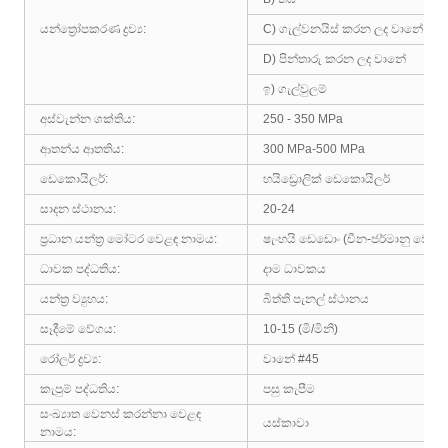
යන්ත්‍රෝපකරණ ද්‍රව්‍ය:
C) ගැල්වනයිස් කරන ලද වානේ
D) පින්තාරු කරන ලද වානේ
ඉ) ගැල්වුලම්
අස්වැන්න ශක්තිය:
250 - 350 MPa
ආතන්ය ආතතිය:
300 MPa-500 MPa
ඩෙකොයිලර්:
හයිඩ්‍රොලික් ඩෙකොයිලර්
සාදන ස්ථානය:
20-24
ප්‍රධාන යන්ත්‍ර මෝටර වෙළඳ නාමය:
ෂැංහයි ඩෙඩොං (චීන-ජර්මානු වෙළඳ
ධාවක පද්ධතිය:
දාම ධාවකය
යන්ත්‍ර ව්‍යුහය:
බිත්ති පැනල් ස්ථානය
සෑදීමේ වේගය:
10-15 (මි/මිනි)
රෝලර් ද්‍රව්‍ය:
වානේ #45
කැපුම් පද්ධතිය:
පසු කැපීම
සංඛ්‍යාත වෙනස් කරන්නා වෙළඳ
යස්කාවා
නාමය: