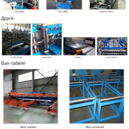
Други
Ван табеле