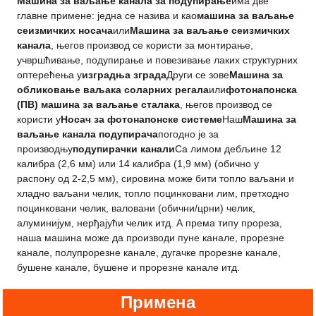
Машина за ваљање канала за подупирање
има две
главне примене: једна се назива и као
машина за ваљање
сеизмичких носача
или
Машина за ваљање сеизмичких
канала
, његов производ се користи за монтирање,
учвршћивање, подупирање и повезивање лаких структурних
оптерећења у
изградња зграда
Други се зове
Машина за
обликовање ваљака соларних регала
или
фотонапонска
(ПВ) машина за ваљање сталака
, његов производ се
користи у
Носач за фотонапонске системе
Наш
Машина за
ваљање канала подупирача
погодно је за
производњу
подупирачки канали
Са лимом дебљине 12
калибра (2,6 мм) или 14 калибра (1,9 мм) (обично у
распону од 2-2,5 мм), сировина може бити топло ваљани и
хладно ваљани челик, топло поцинковани лим, претходно
поцинковани челик, валовани (обични/црни) челик,
алуминијум, нерђајући челик итд. А према типу прореза,
наша машина може да производи пуне канале, прорезне
канале, полупрорезне канале, дугачке прорезне канале,
бушене канале, бушене и прорезне канале итд.
Примена