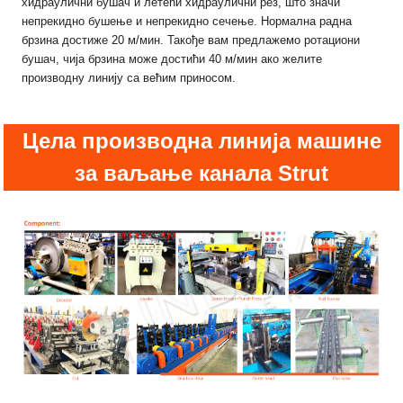
хидраулични бушач и летећи хидраулични рез, што значи
непрекидно бушење и непрекидно сечење. Нормална радна
брзина достиже 20 м/мин. Такође вам предлажемо ротациони
бушач, чија брзина може достићи 40 м/мин ако желите
производну линију са већим приносом.
Цела производна линија машине
за ваљање канала Strut