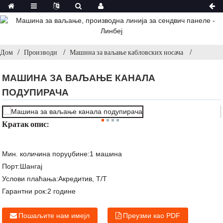
Дом
Производи
Машина за ваљање кабловских носача
МАШИНА ЗА ВАЉАЊЕ КАНАЛА
ПОДУПИРАЧА
Кратак опис:
Мин. количина поруџбине:
1 машина
Порт:
Шангај
Услови плаћања:
Акредитив, Т/Т
Гарантни рок:
2 године
Пошаљите нам имејл
Преузми као PDF