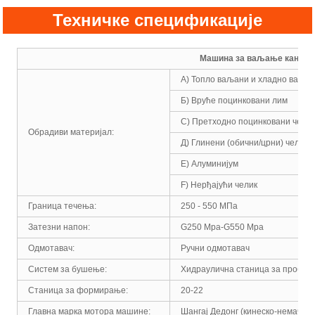
Техничке спецификације
Машина за ваљање канала
А) Топло ваљани и хладно ваљан
Б) Вруће поцинковани лим
C) Претходно поцинковани чели
Обрадиви материјал:
Д) Глинени (обични/црни) челик
Е) Алуминијум
F) Нерђајући челик
Граница течења:
250 - 550 МПа
Затезни напон:
G250 Mpa-G550 Mpa
Одмотавач:
Ручни одмотавач
Систем за бушење:
Хидраулична станица за пробиј
Станица за формирање:
20-22
Главна марка мотора машине:
Шангај Дедонг (кинеско-немачки 