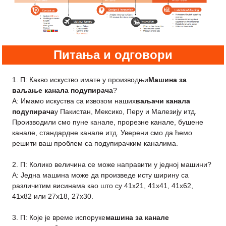
Питања и одговори
1. П: Какво искуство имате у производњи
Машина за
ваљање канала подупирача
?
A: Имамо искуства са извозом наших
ваљачи канала
подупирача
у Пакистан, Мексико, Перу и Малезију итд.
Производили смо пуне канале, прорезне канале, бушене
канале, стандардне канале итд. Уверени смо да ћемо
решити ваш проблем са подупирачким каналима.
2. П: Колико величина се може направити у једној машини?
A: Једна машина може да произведе исту ширину са
различитим висинама као што су 41x21, 41x41, 41x62,
41x82 или 27x18, 27x30.
3. П: Које је време испоруке
машина за канале