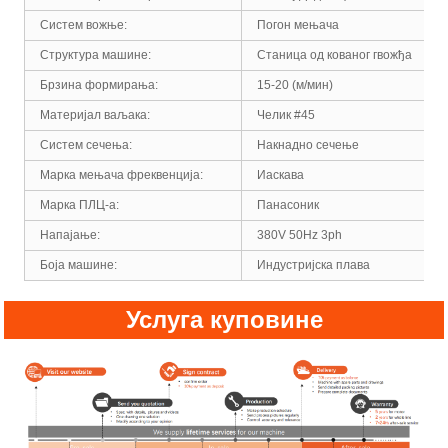
Систем вожње:
Погон мењача
Структура машине:
Станица од кованог гвожђа
Брзина формирања:
15-20 (м/мин)
Материјал ваљака:
Челик #45
Систем сечења:
Накнадно сечење
Марка мењача фреквенција:
Иаскава
Марка ПЛЦ-а:
Панасоник
Напајање:
380V 50Hz 3ph
Боја машине:
Индустријска плава
Услуга куповине