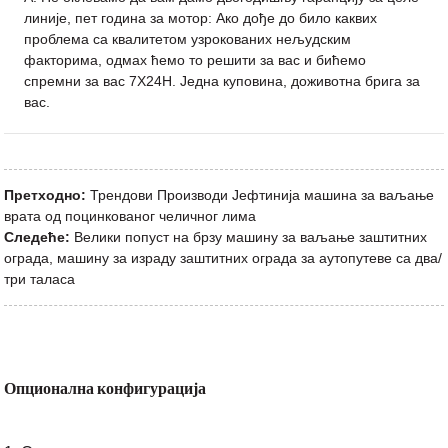
линије, пет година за мотор: Ако дође до било каквих
проблема са квалитетом узрокованих нељудским
факторима, одмах ћемо то решити за вас и бићемо
спремни за вас 7X24H. Једна куповина, доживотна брига за
вас.
Претходно:
Трендови Производи Јефтинија машина за ваљање
врата од поцинкованог челичног лима
Следеће:
Велики попуст на брзу машину за ваљање заштитних
ограда, машину за израду заштитних ограда за аутопутеве са два/
три таласа
Опционална конфигурација