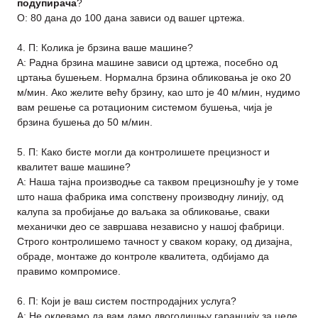
подупирача
?
О: 80 дана до 100 дана зависи од вашег цртежа.
4. П: Колика је брзина ваше машине?
A: Радна брзина машине зависи од цртежа, посебно од
цртања бушењем. Нормална брзина обликовања је око 20
м/мин. Ако желите већу брзину, као што је 40 м/мин, нудимо
вам решење са ротационим системом бушења, чија је
брзина бушења до 50 м/мин.
5. П: Како бисте могли да контролишете прецизност и
квалитет ваше машине?
A: Наша тајна производње са таквом прецизношћу је у томе
што наша фабрика има сопствену производну линију, од
калупа за пробијање до ваљака за обликовање, сваки
механички део се завршава независно у нашој фабрици.
Строго контролишемо тачност у сваком кораку, од дизајна,
обраде, монтаже до контроле квалитета, одбијамо да
правимо компромисе.
6. П: Који је ваш систем постпродајних услуга?
A: Не оклевамо да вам дамо двогодишњу гаранцију за целе