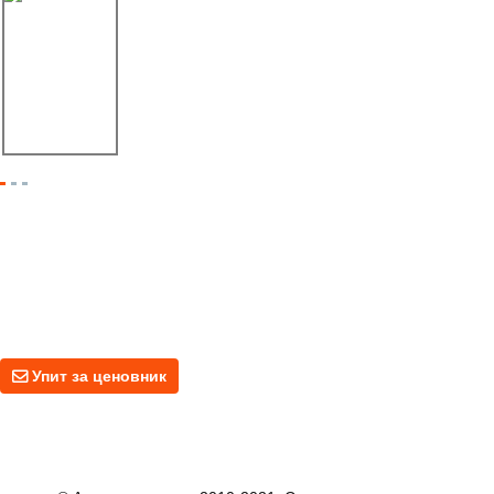
06/08/25
Екито де Линбаи Мацхинери и ФАБТЕЦХ
Меки...
Упит За Ценовник
За упите о нашим производима или ценама, оставите нам своју е-
пошту и ми ћемо вас контактирати у року од 24 сата.
Упит за ценовник