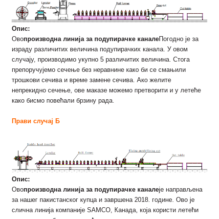
Опис:
Ово
производна линија за подупирачке канале
Погодно је за
израду различитих величина подупирачких канала. У овом
случају, производимо укупно 5 различитих величина. Стога
препоручујемо сечење без неравнине како би се смањили
трошкови сечива и време замене сечива. Ако желите
непрекидно сечење, ове маказе можемо претворити и у летеће
како бисмо повећали брзину рада.
Прави случај Б
Опис:
Ово
производна линија за подупирачке канале
је направљена
за нашег пакистанског купца и завршена 2018. године. Ово је
слична линија компаније SAMCO, Канада, која користи летећи