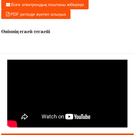
Бізге электрондық поштаны жіберіңіз
PDF ретінде жүктеп алыңыз
Өнімнің егжей-тегжейі