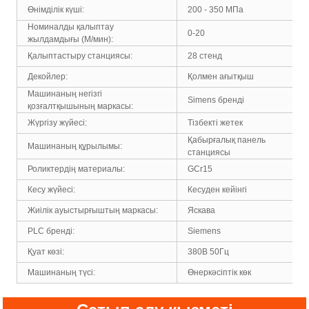
Өнімділік күші:
200 - 350 МПа
Номиналды қалыптау
0-20
жылдамдығы (М/мин):
Қалыптастыру станциясы:
28 стенд
Декойлер:
Қолмен ағытқыш
Машинаның негізгі
Simens бренді
қозғалтқышының маркасы:
Жүргізу жүйесі:
Тізбекті жетек
Қабырғалық панель
Машинаның құрылымы:
станциясы
Роликтердің материалы:
GCr15
Кесу жүйесі:
Кесуден кейінгі
Жиілік ауыстырғыштың маркасы:
Яскава
PLC бренді:
Siemens
Қуат көзі:
380В 50Гц
Машинаның түсі:
Өнеркәсіптік көк