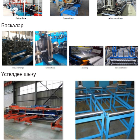
Басқалар
Үстелден шығу