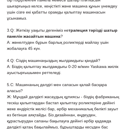
бір гофрленген панель немесе шатыр плиткасын
шығарғыңыз келсе, кеңістікті және машина құнын үнемдеу
үшін сізге екі қабатты орамды қалыптау машинасын
ұсынамыз.
3.Q: Жеткізу уақыты дегеніміз не
трапеция тәрізді шатыр
панелін жасайтын машина
?
A: жөнелтуден бұрын барлық роликтерді майлау үшін
жобалауға 45 күн.
4.Q: Сіздің машинаңыздың жылдамдығы қандай?
A: Біздің қалыптау жылдамдығы 0-20 м/мин Yaskawa жиілік
ауыстырғышымен реттеледі.
5.С: Машинаның дәлдігі мен сапасын қалай басқара
аласыз?
Ж: Мұндай дәлдікті жасаудың құпиясы - біздің фабриканың
тескіш қалыптардан бастап қалыптау роликтеріне дейінгі
жеке өндірістік желісі бар, әрбір механикалық бөлікті зауыт
өз бетінше аяқтайды. Біз дизайннан, өңдеуден,
құрастырудан сапаны бақылауға дейінгі әрбір қадамда
дәлдікті қатаң бақылаймыз, бұрыштарды кесуден бас