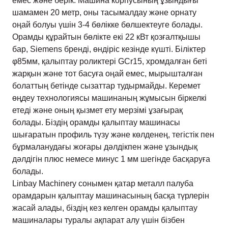
емес және берік. Машина корпусының ұзындығы
шамамен 20 метр, оны тасымалдау және орнату
оңай болуы үшін 3-4 бөлікке бөлшектеуге болады.
Орамды құрайтын бөлікте екі 22 кВт қозғалтқышы
бар, Siemens бренді, өндіріс кезінде күшті. Біліктер
φ85мм, қалыптау роликтері GCr15, хромдалған беті
жарқын және тот басуға оңай емес, мырышталған
болаттың бетінде сызаттар тудырмайды. Керемет
өңдеу технологиясы машинаның жұмысын біркелкі
етеді және оның қызмет ету мерзімі ұзағырақ
болады. Біздің орамды қалыптау машинасы
шығаратын профиль түзу және көлденең, тегістік пен
бұрмаланудағы жоғары дәлдікпен және ұзындық
дәлдігін плюс немесе минус 1 мм шегінде басқаруға
болады.
Linbay Machinery сонымен қатар металл палуба
орамдарын қалыптау машинасының басқа түрлерін
жасай алады, біздің кез келген орамды қалыптау
машиналары туралы ақпарат алу үшін бізбен