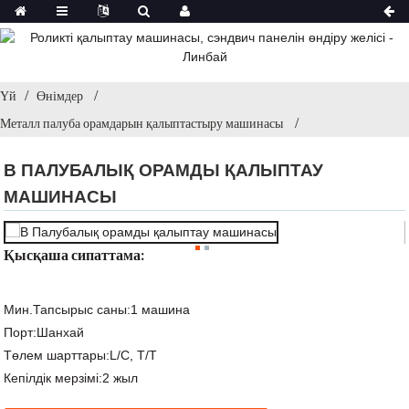
Үй
Өнімдер
Металл палуба орамдарын қалыптастыру машинасы
B ПАЛУБАЛЫҚ ОРАМДЫ ҚАЛЫПТАУ
МАШИНАСЫ
Қысқаша сипаттама:
Мин.Тапсырыс саны:
1 машина
Порт:
Шанхай
Төлем шарттары:
L/C, T/T
Кепілдік мерзімі:
2 жыл