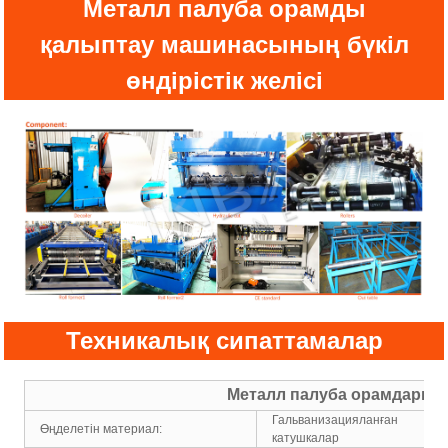
Металл палуба орамды
қалыптау машинасының бүкіл
өндірістік желісі
Техникалық сипаттамалар
Металл палуба орамдарын
Гальванизацияланған
Өңделетін материал:
катушкалар