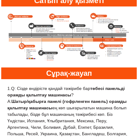
Сатып алу қызметі
Сұрақ-жауап
1.Q: Сізде өндірісте қандай тәжірибе бар
төбесі панельді
орамды қалыптау машинасы
?
A:
Шатыр/қабырға панелі (гофрленген панель) орамды
қалыптау машинасы
ең көп шығарылатын машина болып
табылады, бізде бұл машинаның тәжірибесі көп. Біз
Үндістан, Испания, Ұлыбритания, Мексика, Перу,
Аргентина, Чили, Боливия, Дубай, Египет, Бразилия,
Польша, Ресей, Украина, Қазақстан, Бангладеш, Болгария,