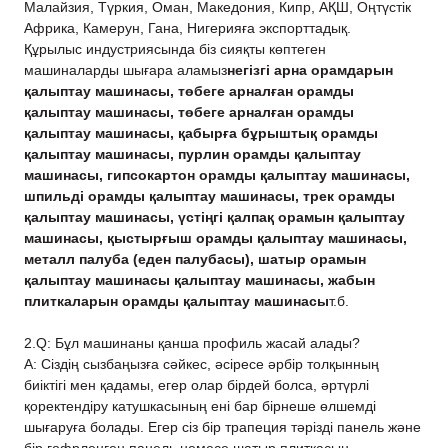
Малайзия, Түркия, Оман, Македония, Кипр, АҚШ, Оңтүстік
Африка, Камерун, Гана, Нигерияға экспорттадық.
Құрылыс индустриясында біз сияқты көптеген
машиналарды шығара аламыз
негізгі арна орамдарын
қалыптау машинасы, төбеге арналған орамды
қалыптау машинасы, төбеге арналған орамды
қалыптау машинасы, қабырға бұрыштық орамды
қалыптау машинасы, пурлин орамды қалыптау
машинасы, гипсокартон орамды қалыптау машинасы,
шпильді орамды қалыптау машинасы, трек орамды
қалыптау машинасы, үстіңгі қалпақ орамын қалыптау
машинасы, қыстырғыш орамды қалыптау машинасы,
металл палуба (еден палубасы), шатыр орамын
қалыптау машинасы қалыптау машинасы, жабын
плиткаларын орамды қалыптау машинасы
т.б.
2.Q: Бұл машинаны қанша профиль жасай алады?
A: Сіздің сызбаңызға сәйкес, әсіресе әрбір толқынның
биіктігі мен қадамы, егер олар бірдей болса, әртүрлі
қоректендіру катушкасының ені бар бірнеше өлшемді
шығаруға болады. Егер сіз бір трапеция тәрізді панель және