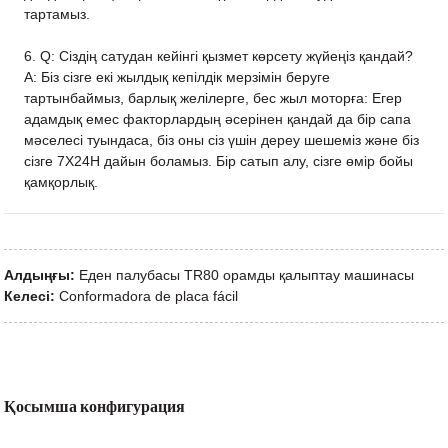
тартамыз.
6. Q: Сіздің сатудан кейінгі қызмет көрсету жүйеңіз қандай?
A: Біз сізге екі жылдық кепілдік мерзімін беруге
тартынбаймыз, барлық желілерге, бес жыл моторға: Егер
адамдық емес факторлардың әсерінен қандай да бір сапа
мәселесі туындаса, біз оны сіз үшін дереу шешеміз және біз
сізге 7X24H дайын боламыз. Бір сатып алу, сізге өмір бойы
қамқорлық.
Алдыңғы:
Еден палубасы TR80 орамды қалыптау машинасы
Келесі:
Conformadora de placa fácil
Қосымша конфигурация