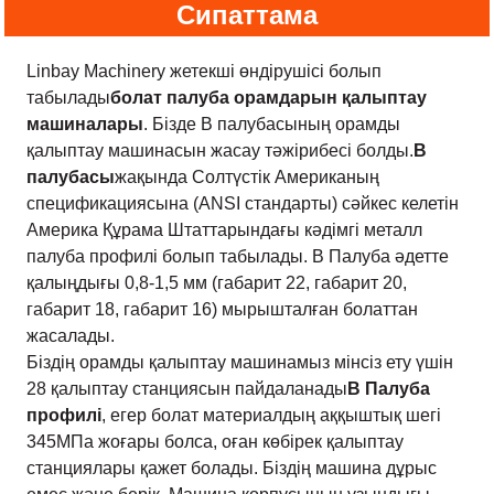
Сипаттама
Linbay Machinery жетекші өндірушісі болып
табылады
болат палуба орамдарын қалыптау
машиналары
. Бізде B палубасының орамды
қалыптау машинасын жасау тәжірибесі болды.
B
палубасы
жақында Солтүстік Американың
спецификациясына (ANSI стандарты) сәйкес келетін
Америка Құрама Штаттарындағы кәдімгі металл
палуба профилі болып табылады. B Палуба әдетте
қалыңдығы 0,8-1,5 мм (габарит 22, габарит 20,
габарит 18, габарит 16) мырышталған болаттан
жасалады.
Біздің орамды қалыптау машинамыз мінсіз ету үшін
28 қалыптау станциясын пайдаланады
B Палуба
профилі
, егер болат материалдың аққыштық шегі
345МПа жоғары болса, оған көбірек қалыптау
станциялары қажет болады. Біздің машина дұрыс