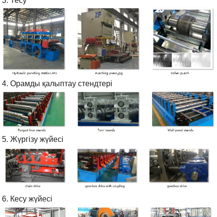
3. Тесу
4. Орамды қалыптау стендтері
5. Жүргізу жүйесі
6. Кесу жүйесі