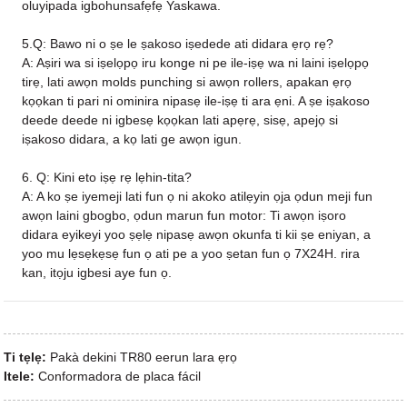
oluyipada igbohunsafẹfẹ Yaskawa.
5.Q: Bawo ni o ṣe le ṣakoso iṣedede ati didara ẹrọ rẹ?
A: Aṣiri wa si iṣelọpọ iru konge ni pe ile-iṣẹ wa ni laini iṣelọpọ
tirẹ, lati awọn molds punching si awọn rollers, apakan ẹrọ
kọọkan ti pari ni ominira nipasẹ ile-iṣẹ ti ara ẹni. A ṣe iṣakoso
deede deede ni igbesẹ kọọkan lati apẹrẹ, sisẹ, apejọ si
iṣakoso didara, a kọ lati ge awọn igun.
6. Q: Kini eto iṣẹ rẹ lẹhin-tita?
A: A ko ṣe iyemeji lati fun ọ ni akoko atilẹyin ọja ọdun meji fun
awọn laini gbogbo, ọdun marun fun motor: Ti awọn iṣoro
didara eyikeyi yoo ṣẹlẹ nipasẹ awọn okunfa ti kii ṣe eniyan, a
yoo mu lẹsẹkẹsẹ fun ọ ati pe a yoo ṣetan fun ọ 7X24H. rira
kan, itọju igbesi aye fun ọ.
Ti tẹlẹ:
Pakà dekini TR80 eerun lara ẹrọ
Itele:
Conformadora de placa fácil