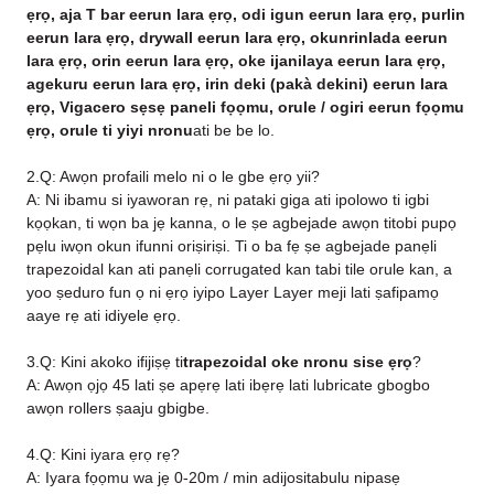
ẹrọ, aja T bar eerun lara ẹrọ, odi igun eerun lara ẹrọ, purlin
eerun lara ẹrọ, drywall eerun lara ẹrọ, okunrinlada eerun
lara ẹrọ, orin eerun lara ẹrọ, oke ijanilaya eerun lara ẹrọ,
agekuru eerun lara ẹrọ, irin deki (pakà dekini) eerun lara
ẹrọ, Vigacero sẹsẹ paneli fọọmu, orule / ogiri eerun fọọmu
ẹrọ, orule ti yiyi nronu
ati be be lo.
2.Q: Awọn profaili melo ni o le gbe ẹrọ yii?
A: Ni ibamu si iyaworan rẹ, ni pataki giga ati ipolowo ti igbi
kọọkan, ti wọn ba jẹ kanna, o le ṣe agbejade awọn titobi pupọ
pẹlu iwọn okun ifunni oriṣiriṣi. Ti o ba fẹ ṣe agbejade panẹli
trapezoidal kan ati panẹli corrugated kan tabi tile orule kan, a
yoo ṣeduro fun ọ ni ẹrọ iyipo Layer Layer meji lati ṣafipamọ
aaye rẹ ati idiyele ẹrọ.
3.Q: Kini akoko ifijiṣẹ ti
trapezoidal oke nronu sise ẹrọ
?
A: Awọn ọjọ 45 lati ṣe apẹrẹ lati ibẹrẹ lati lubricate gbogbo
awọn rollers ṣaaju gbigbe.
4.Q: Kini iyara ẹrọ rẹ?
A: Iyara fọọmu wa jẹ 0-20m / min adijositabulu nipasẹ