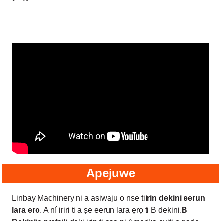
Apejuwe
Linbay Machinery ni a asiwaju o nse ti
irin dekini eerun
lara ero
. A ní iriri ti a ṣe eerun lara ẹrọ ti B dekini.
B