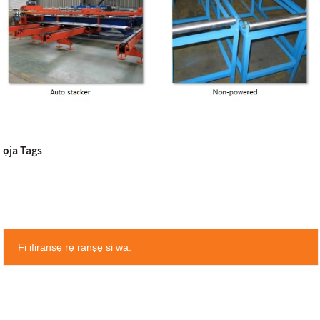
ọja Tags
Fi ifiranṣẹ rẹ ranṣẹ si wa: