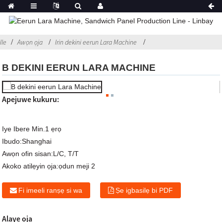
Ile
Awọn ọja
Irin dekini eerun Lara Machine
B DEKINI EERUN LARA MACHINE
Apejuwe kukuru:
Iye Ibere Min.
1 ẹrọ
Ibudo:
Shanghai
Awọn ofin sisan:
L/C, T/T
Akoko atilẹyin ọja:
ọdun meji 2
Fi imeeli ranṣẹ si wa
Ṣe igbasilẹ bi PDF
Alaye ọja