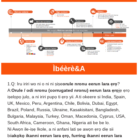
Ìbéèrè&A
1.Q: Iru iriri wo ni o ni ni ṣiṣe
orule nronu eerun lara ẹrọ
?
A:
Orule / odi nronu (corrugated nronu) eerun lara ẹrọ
jẹ ẹrọ
iṣelọpọ julọ, a ni iriri pupọ ti ẹrọ yii. A ti okeere si India, Spain,
UK, Mexico, Peru, Argentina, Chile, Bolivia, Dubai, Egypt,
Brazil, Poland, Russia, Ukraine, Kasakisitani, Bangladesh,
Bulgaria, Malaysia, Turkey, Oman, Macedonia, Cyprus, USA,
South Africa, Cameroon, Ghana, Nigeria ati be be lo.
Ni Awọn ile-iṣẹ Ikole, a ni anfani lati ṣe awọn ẹrọ diẹ sii
bii
akọkọ ikanni eerun lara ẹrọ, furring ikanni eerun lara