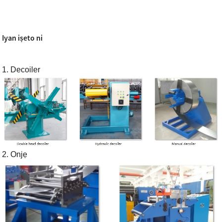
Iyan iṣeto ni
1. Decoiler
2. Onjẹ