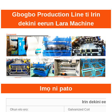
Gbogbo Production Line ti Irin
dekini eerun Lara Machine
Imọ ni pato
Irin dekini eer
Ohun elo ẹrọ:
Galvanized Coil