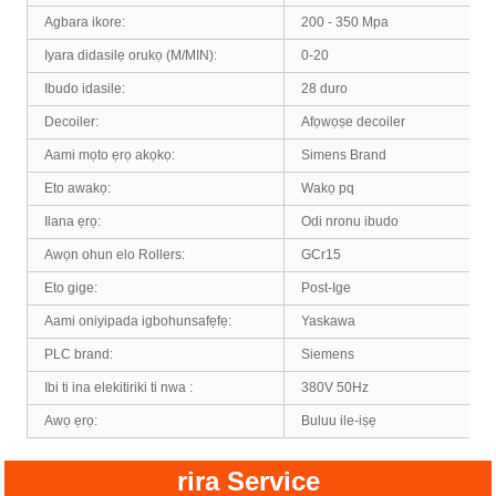
Agbara ikore:
200 - 350 Mpa
Iyara didasilẹ orukọ (M/MIN):
0-20
Ibudo idasile:
28 duro
Decoiler:
Afọwọṣe decoiler
Aami mọto ẹrọ akọkọ:
Simens Brand
Eto awakọ:
Wakọ pq
Ilana ẹrọ:
Odi nronu ibudo
Awọn ohun elo Rollers:
GCr15
Eto gige:
Post-Ige
Aami oniyipada igbohunsafẹfẹ:
Yaskawa
PLC brand:
Siemens
Ibi ti ina elekitiriki ti nwa :
380V 50Hz
Awọ ẹrọ:
Buluu ile-iṣẹ
rira Service