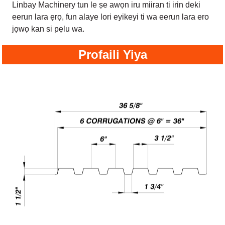
Linbay Machinery tun le ṣe awọn iru miiran ti irin deki
eerun lara ẹrọ, fun alaye lori eyikeyi ti wa eerun lara ero
jọwọ kan si pẹlu wa.
Profaili Yiya