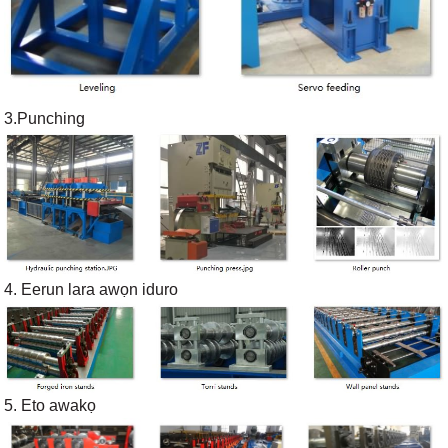
3.Punching
4. Eerun lara awọn iduro
5. Eto awakọ