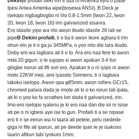
Dekini
jẹ profaili deki irin ti aṣa ni Amẹrika eyiti o pade
Ipesi Ariwa Amẹrika aipẹ(boṣewa ANSI). B Deck jẹ
iṣelọpọ nigbagbogbo ni lilo 0.8-1.5mm (Iwọn 22, Iwọn
20, Iwọn 18, Iwọn 16) irin galvanized sisanra.
Ẹrọ idasile yipo wa nlo awọn ibudo idasile 28 lati ṣe
pipe
B Dekini profaili
, ti o ba ti awọn ikore agbara ti irin
ohun elo jẹ ti o ga ju 345MPa, o yoo nilo diẹ lara ibudo.
Doby ẹrọ wa lagbara ati ti o tọ. Ara ẹrọ naa fẹrẹ to awọn
mita 20 gigun, o le ṣajọpọ si awọn apakan 3-4 fun
gbigbe irọrun ati fifi sori ẹrọ. Apakan ti o ni iyipo ni awọn
mọto 22KW meji, ami iyasọtọ Siemens, ti o lagbara
lakoko iṣelọpọ. Awọn ọpa φ85mm, awọn rollers GCr15,
chromed palara dada jẹ imọlẹ ati ki o ko rorun lati ipata,
ati ki o yoo ko fa scrathes lori dada ti galvanized, irin.
Imọ-ẹrọ iṣelọpọ iyalẹnu jẹ ki ẹrọ naa dan diẹ sii ni iṣiṣẹ
ati pe o ni igbesi aye iṣẹ to gun. Profaili ti a ṣe nipasẹ
ẹrọ ti n ṣe eerun wa ni taara ati petele, pẹlu iṣedede
giga ni fifẹ ati iparun, ati pe deede ipari le jẹ iṣakoso
laarin afikun tabi iyokuro 1mm.