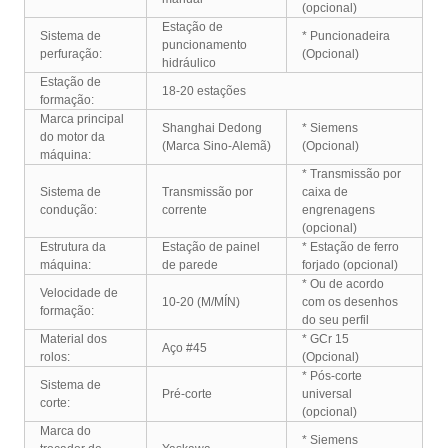
(opcional)
Estação de
Sistema de
* Puncionadeira
puncionamento
perfuração:
(Opcional)
hidráulico
Estação de
18-20 estações
formação:
Marca principal
Shanghai Dedong
* Siemens
do motor da
(Marca Sino-Alemã)
(Opcional)
máquina:
* Transmissão por
Sistema de
Transmissão por
caixa de
condução:
corrente
engrenagens
(opcional)
Estrutura da
Estação de painel
* Estação de ferro
máquina:
de parede
forjado (opcional)
* Ou de acordo
Velocidade de
10-20 (M/MÍN)
com os desenhos
formação:
do seu perfil
Material dos
* GCr 15
Aço #45
rolos:
(Opcional)
* Pós-corte
Sistema de
Pré-corte
universal
corte:
(opcional)
Marca do
* Siemens