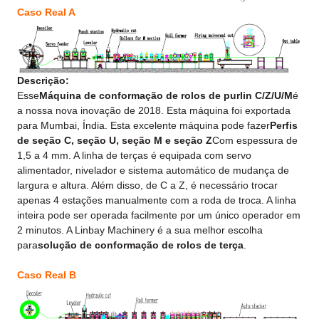
Caso Real A
Descrição:
Esse
Máquina de conformação de rolos de purlin C/Z/U/M
é
a nossa nova inovação de 2018. Esta máquina foi exportada
para Mumbai, Índia. Esta excelente máquina pode fazer
Perfis
de seção C, seção U, seção M e seção Z
Com espessura de
1,5 a 4 mm. A linha de terças é equipada com servo
alimentador, nivelador e sistema automático de mudança de
largura e altura. Além disso, de C a Z, é necessário trocar
apenas 4 estações manualmente com a roda de troca. A linha
inteira pode ser operada facilmente por um único operador em
2 minutos. A Linbay Machinery é a sua melhor escolha
para
solução de conformação de rolos de terça
.
Caso Real B