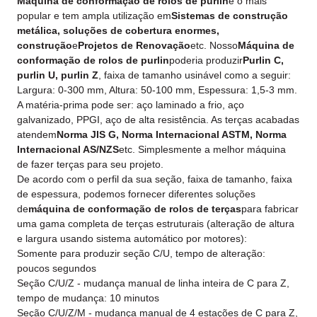
Máquina de conformação de rolos de purlin
é o mais
popular e tem ampla utilização em
Sistemas de construção
metálica, soluções de cobertura enormes,
construção
e
Projetos de Renovação
etc. Nosso
Máquina de
conformação de rolos de purlin
poderia produzir
Purlin C,
purlin U, purlin Z
, faixa de tamanho usinável como a seguir:
Largura: 0-300 mm, Altura: 50-100 mm, Espessura: 1,5-3 mm.
A matéria-prima pode ser: aço laminado a frio, aço
galvanizado, PPGI, aço de alta resistência. As terças acabadas
atendem
Norma JIS G, Norma Internacional ASTM, Norma
Internacional AS/NZS
etc. Simplesmente a melhor máquina
de fazer terças para seu projeto.
De acordo com o perfil da sua seção, faixa de tamanho, faixa
de espessura, podemos fornecer diferentes soluções
de
máquina de conformação de rolos de terças
para fabricar
uma gama completa de terças estruturais (alteração de altura
e largura usando sistema automático por motores):
Somente para produzir seção C/U, tempo de alteração:
poucos segundos
Seção C/U/Z - mudança manual de linha inteira de C para Z,
tempo de mudança: 10 minutos
Seção C/U/Z/M - mudança manual de 4 estações de C para Z,