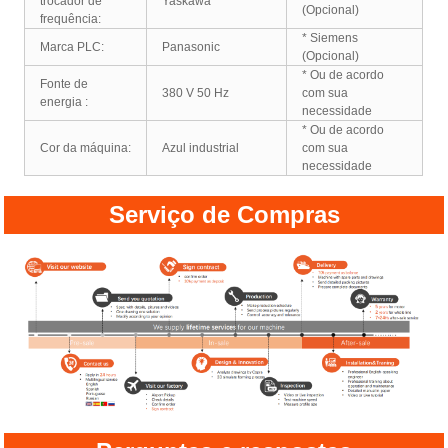
trocador de
Yaskawa
(Opcional)
frequência:
* Siemens
Marca PLC:
Panasonic
(Opcional)
* Ou de acordo
Fonte de
380 V 50 Hz
com sua
energia :
necessidade
* Ou de acordo
Cor da máquina:
Azul industrial
com sua
necessidade
Serviço de Compras