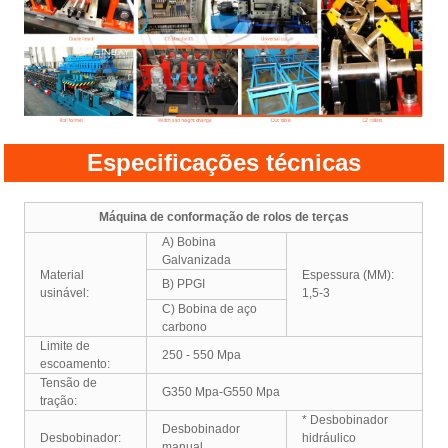
Especificações técnicas
Máquina de conformação de rolos de terças
A) Bobina
Galvanizada
Material
Espessura (MM):
B) PPGI
usinável:
1,5-3
C) Bobina de aço
carbono
Limite de
250 - 550 Mpa
escoamento:
Tensão de
G350 Mpa-G550 Mpa
tração:
* Desbobinador
Desbobinador
Desbobinador:
hidráulico
manual