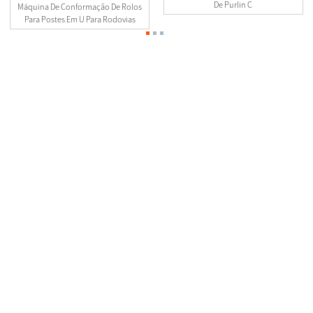
De Purlin C
Máquina De Conformação De Rolos
Para Postes Em U Para Rodovias
Contate-Nos
0510-88999887
2º andar, No.23-26.27 Xinfengyuan Fangqian Street Liangxi Road
Distrito de Xinwu, Wuxi, China
manager@linbaymachinery.com
0510-88999887
8615190254845
Últimas Notícias