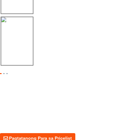
06/08/25
Éxito de Linbay Machinery sa FABTECH Méxi...
Pagtatanong Para Sa Pricelist
Para sa mga katanungan tungkol sa aming mga produkto o presyo,
mangyaring iwanan ang iyong email sa amin at makikipag-ugnayan
kami sa loob ng 24 na oras.
Pagtatanong Para sa Pricelist