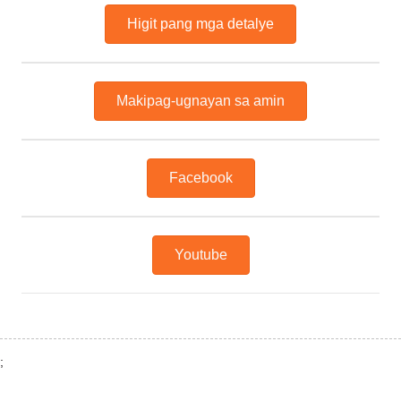
Higit pang mga detalye
Makipag-ugnayan sa amin
Facebook
Youtube
;