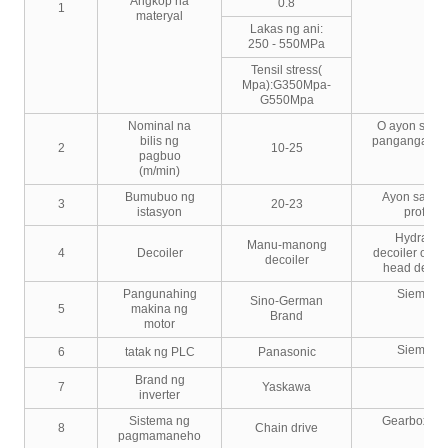
Angkop na
0.8
1
materyal
Lakas ng ani:
250 - 550MPa
Tensil stress(
Mpa):G350Mpa-
G550Mpa
Nominal na
O ayon sa iy
bilis ng
pangangaila
2
10-25
pagbuo
(m/min)
Bumubuo ng
Ayon sa iyo
3
20-23
istasyon
profile
Hydraulic
Manu-manong
4
Decoiler
decoiler o do
decoiler
head decoil
Pangunahing
Siemens
Sino-German
5
makina ng
Brand
motor
Siemens
6
tatak ng PLC
Panasonic
Brand ng
7
Yaskawa
inverter
Sistema ng
Gearbox dri
8
Chain drive
pagmamaneho