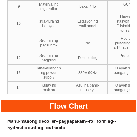
Materyal ng
GCr15
9
Bakal #45
mga roller
Huwad n
Istraktura ng
Estasyon ng
istasyon ng I
10
istasyon
wall panel
O istraktura
torri stand
Hydraulic
Sistema ng
11
No
punching sta
pagsuntok
o Punching p
Sistema ng
Pre-cuttin
12
Post-cutting
pagputol
Kinakailangan
O ayon sa iy
13
ng power
380V 60Hz
pangangaila
supply
Kulay ng
Asul na pang-
O ayon sa iy
14
makina
industriya
pangangaila
Flow Chart
Manu-manong decoiler--pagpapakain--roll forming--
hydraulic cutting--out table