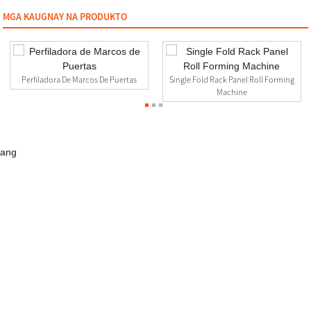
MGA KAUGNAY NA PRODUKTO
Perfiladora De Marcos De Puertas
Single Fold Rack Panel Roll Forming
Machine
ang
Makipag-Ugnayan Sa Amin
0510-88999887
2nd floor, No.23-26.27 Xinfengyuan Fangqian Street Liangxi
Road Xinwu District, Wuxi, China
manager@linbaymachinery.com