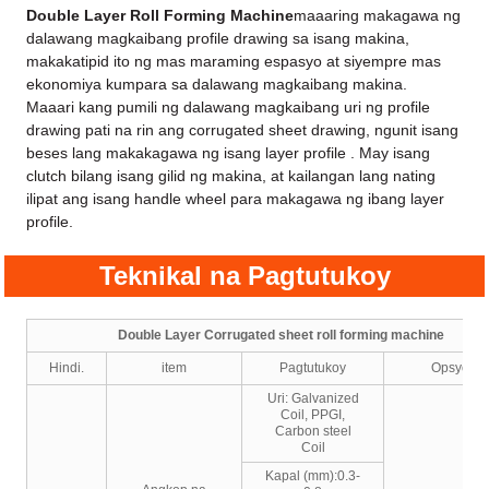
Double Layer Roll Forming Machine
maaaring makagawa ng
dalawang magkaibang profile drawing sa isang makina,
makakatipid ito ng mas maraming espasyo at siyempre mas
ekonomiya kumpara sa dalawang magkaibang makina.
Maaari kang pumili ng dalawang magkaibang uri ng profile
drawing pati na rin ang corrugated sheet drawing, ngunit isang
beses lang makakagawa ng isang layer profile . May isang
clutch bilang isang gilid ng makina, at kailangan lang nating
ilipat ang isang handle wheel para makagawa ng ibang layer
profile.
Teknikal na Pagtutukoy
Double Layer Corrugated sheet roll forming machine
Hindi.
item
Pagtutukoy
Opsyonal
Uri: Galvanized
Coil, PPGI,
Carbon steel
Coil
Kapal (mm):0.3-