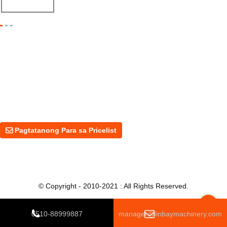
Pagtatanong Para Sa Pricelist
Para sa mga katanungan tungkol sa aming mga produkto o presyo,
mangyaring iwanan ang iyong email sa amin at makikipag-ugnayan
kami sa loob ng 24 na oras.
Pagtatanong Para sa Pricelist
© Copyright - 2010-2021 : All Rights Reserved.
Top
0510-88999887
manager@linbaymachinery.com