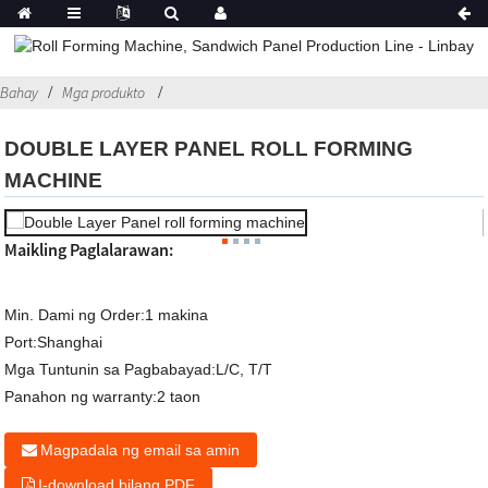
Bahay
Mga produkto
DOUBLE LAYER PANEL ROLL FORMING
MACHINE
Maikling Paglalarawan:
Min. Dami ng Order:
1 makina
Port:
Shanghai
Mga Tuntunin sa Pagbabayad:
L/C, T/T
Panahon ng warranty:
2 taon
Magpadala ng email sa amin
I-download bilang PDF