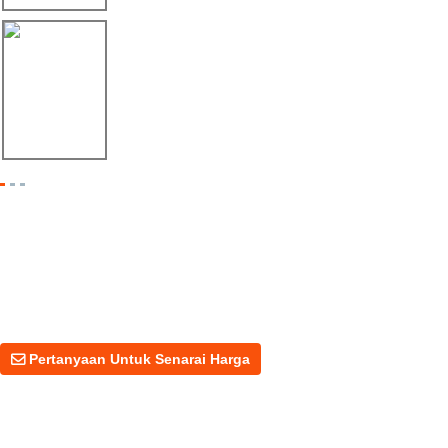
06/08/25
Jentera Éxito de Linbay en FABTECH Méxi...
Pertanyaan Untuk Senarai Harga
Untuk pertanyaan tentang produk atau harga kami, sila tinggalkan e-
mel anda kepada kami dan kami akan berhubung dalam masa 24 jam.
Pertanyaan Untuk Senarai Harga