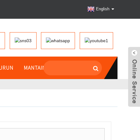
English
TURUN
MANTAINCE