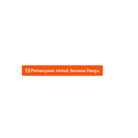
Pertanyaan Untuk Senarai Harga
Untuk pertanyaan tentang produk atau harga
06/08/25
kami, sila tinggalkan e-mel anda kepada kami
Jentera Linbay Berjaya Menyimpulkan
dan kami akan berhubung dalam masa 24 jam.
Saya...
Pertanyaan Untuk Senarai Harga
06/08/25
Jentera Linbay Culmina con Éxito su Par...