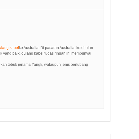
lang kabel
ke Australia. Di pasaran Australia, ketebalan
k yang baik, dulang kabel tugas ringan ini mempunyai
kan tebuk jenama Yangli, walaupun jenis berlubang