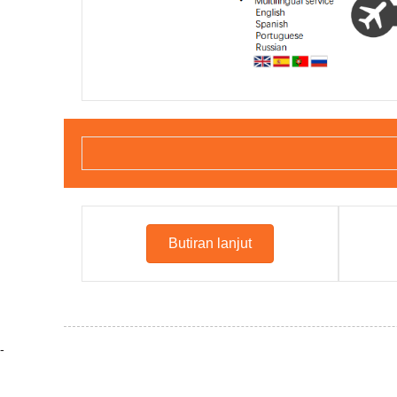
Butiran lanjut
-