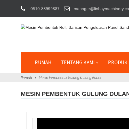
0510-88999887
manager@linbaymachinery.c
RUMAH
TENTANG KAMI
PRODUK
Mesin Pembentuk Gulung Dulang Kabel
Rumah
MESIN PEMBENTUK GULUNG DULA