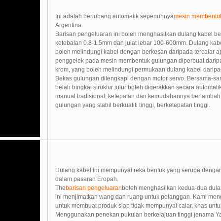
Ini adalah berlubang automatik sepenuhnya
mesin membentuk
Argentina.
Barisan pengeluaran ini boleh menghasilkan dulang kabel b
ketebalan 0.8-1.5mm dan julat lebar 100-600mm. Dulang kabe
boleh melindungi kabel dengan berkesan daripada tercalar a
penggelek pada mesin membentuk gulungan diperbuat dari
krom, yang boleh melindungi permukaan dulang kabel daripa
Bekas gulungan dilengkapi dengan motor servo. Bersama-s
belah bingkai struktur julur boleh digerakkan secara automa
manual tradisional, ketepatan dan kemudahannya bertamba
gulungan yang stabil berkualiti tinggi, berketepatan tinggi.
Dulang kabel ini mempunyai reka bentuk yang serupa denga
dalam pasaran Eropah.
The
barisan pengeluaran
boleh menghasilkan kedua-dua dulan
ini menjimatkan wang dan ruang untuk pelanggan. Kami men
untuk membuat produk siap tidak mempunyai calar, khas untuk 
Menggunakan penekan pukulan berkelajuan tinggi jenama Yan