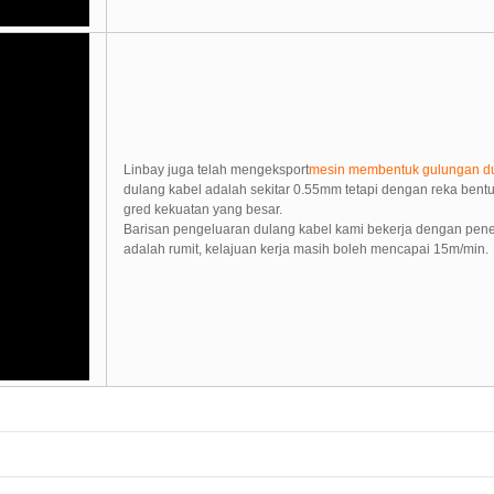
Linbay juga telah mengeksport
mesin membentuk gulungan du
dulang kabel adalah sekitar 0.55mm tetapi dengan reka bentu
gred kekuatan yang besar.
Barisan pengeluaran dulang kabel kami bekerja dengan pene
adalah rumit, kelajuan kerja masih boleh mencapai 15m/min.