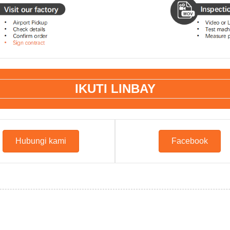
IKUTI LINBAY
Hubungi kami
Facebook