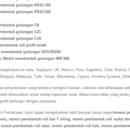
mbentuk gulungan KR10-760
mbentuk gulungan KR12-920
mbentuk gulungan C8
mbentuk gulungan C21
mbentuk gulungan C18
mbentuk roll profil kotak
 membentuk gulungan DSS35/200
n:
Mesin membentuk gulungan IBR 686
engeksport ke India, Sepanyol, UK, Mexico, Peru, Argentina, Chile, Bolivia, 
Bulgaria, Malaysia, Turki, Oman, Macedonia, Cyprus, Amerika Syarikat, Afrik
 penyelesaian yang berbeza mengikut lukisan, toleransi dan belanjawan pe
oleh disesuaikan untuk setiap keperluan anda. Mana-mana talian yang anda p
rofil berfungsi dengan sempurna.
ri Pembinaan, kami dapat mengeluarkan lebih banyak mesin seperti
mesin pe
bulu, mesin pembentuk roll bar T siling, mesin pembentuk roll sudut d
l, mesin pembentuk roll stud, mesin pembentuk roll trek, mesin pembent