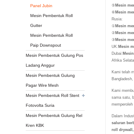
⑤
Mesin me
Panel Jubin
⑥
Mesin me
Mesin Pembentuk Roll
Rusia:
Gutter
①
Mesin me
②
Mesin me
Mesin Pembentuk Roll
③
Mesin me
Paip Downspout
UK:
Mesin me
Dubai:
Mesin
Mesin Pembentuk Gulung Pos
Afrika Selata
Ladang Anggur
Kami telah m
Mesin Pembentuk Gulung
Bangladesh, 
Pagar Wire Mesh
Kami membuat
Mesin Pembentuk Roll Stent
sama satu, b
memperoleh p
Fotovolta Suria
Mesin Pembentuk Gulung Rel
Dalam Indust
saluran ber
Kren KBK
roll drywal