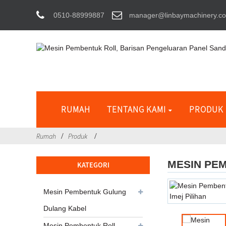
0510-88999887
manager@linbaymachinery.c
RUMAH
TENTANG KAMI
PRODUK
Rumah
Produk
MESIN PE
KATEGORI
Mesin Pembentuk Gulung
Dulang Kabel
Mesin Pembentuk Roll