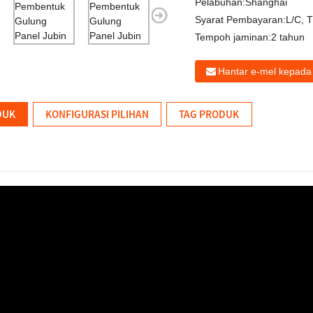
Pelabuhan:
Shanghai
Syarat Pembayaran:
L/C, 
Tempoh jaminan:
2 tahun
Hantar e-mel kepada
DUK
KONFIGURASI PILIHAN
TAG PRODUK