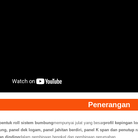
Penerangan
entuk roll sistem bumbung
mempunyai julat yang besar
profil kepingan l
ng, panel dek logam, panel jahitan berdiri, panel K span dan penutup 
n dinding
dalam pembinaan bengkel dan pembinaan perumahan.