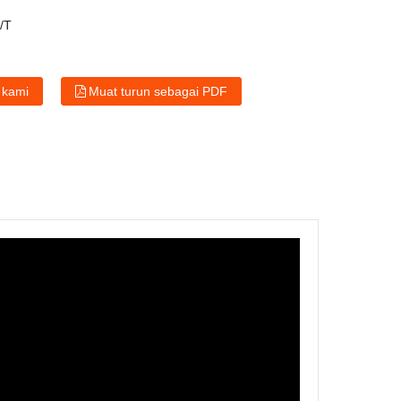
T/T
 kami
Muat turun sebagai PDF