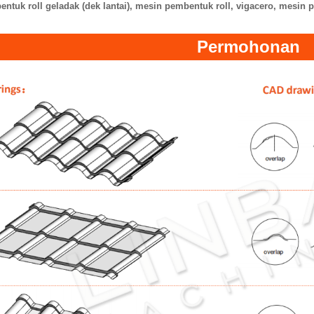
ntuk roll geladak (dek lantai), mesin pembentuk roll, vigacero, mesi
Permohonan