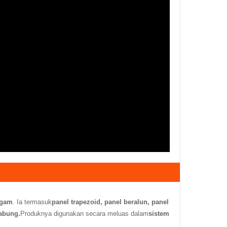
ogam
. Ia termasuk
panel trapezoid, panel beralun, panel
rabung.
Produknya digunakan secara meluas dalam
sistem