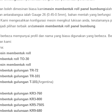
lan boleh dimesinan biasa kami
mesin membentuk roll panel bumbung
iala
n antarabangsa ialah Gauge 26 (0.45-0.5mm), bahan mentah yang berfungsi ia
n. Kami mengesahkan konfigurasi mesin mengikut lukisan anda, terutamanya 
jadi pilihan terbaik anda
mesin membentuk roll panel bumbung
.
 berbeza mempunyai profil dan nama yang biasa digunakan yang berbeza. Ber
an kami:
na:
sin membentuk roll
bentuk roll TO-30
sin membentuk roll
mbentuk gulungan TR-72
mbentuk gulungan TR-101
mbentuk gulungan T-101
(Argentina)
mbentuk gulungan KR3-760
mbentuk gulungan KR3-800
mbentuk gulungan KR5-750S
mbentuk gulungan KR9-680