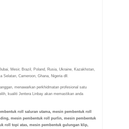
Dubai, Mesir, Brazil, Poland, Rusia, Ukraine, Kazakhstan,
a Selatan, Cameroon, Ghana, Nigeria dll.
langgan, menawarkan perkhidmatan profesional satu
ilih, kualiti Jentera Linbay akan memastikan anda
mbentuk roll saluran utama, mesin pembentuk roll
inding, mesin pembentuk roll purlin, mesin pembentuk
uk roll topi atas, mesin pembentuk gulungan klip,