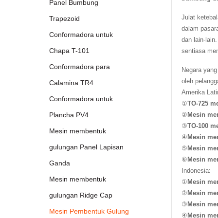
Panel Bumbung
Julat keteba
Trapezoid
dalam pasara
Conformadora untuk
dan lain-lai
Chapa T-101
sentiasa men
Conformadora para
Negara yang
oleh pelangg
Calamina TR4
Amerika Lati
Conformadora untuk
①
TO-725 me
②
Mesin mem
Plancha PV4
③
TO-100 me
Mesin membentuk
④
Mesin me
gulungan Panel Lapisan
⑤
Mesin me
⑥
Mesin me
Ganda
Indonesia:
Mesin membentuk
①
Mesin me
②
Mesin me
gulungan Ridge Cap
③
Mesin me
Mesin Pembentuk Gulung
④
Mesin me