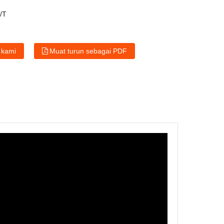
T/T
 kami
Muat turun sebagai PDF