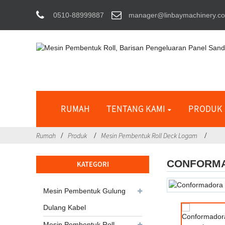
0510-88999887
manager@linbaymachinery.c
RUMAH
TENTANG KAMI
PRODUK
Rumah
Produk
Mesin Pembentuk Roll Deck Logam
CONFORMA
KATEGORI
Mesin Pembentuk Gulung
Dulang Kabel
Mesin Pembentuk Roll