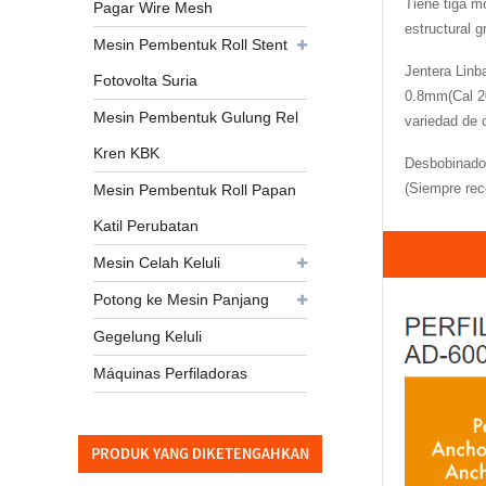
Tiene tiga m
Pagar Wire Mesh
estructural 
Mesin Pembentuk Roll Stent
Jentera Linb
Fotovolta Suria
0.8mm(Cal 20
Mesin Pembentuk Gulung Rel
variedad de 
Kren KBK
Desbobinador
(Siempre rec
Mesin Pembentuk Roll Papan
Katil Perubatan
Mesin Celah Keluli
Potong ke Mesin Panjang
Gegelung Keluli
Máquinas Perfiladoras
PRODUK YANG DIKETENGAHKAN