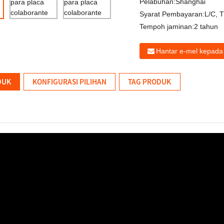
Pelabuhan:
Shanghai
Syarat Pembayaran:
L/C, 
Tempoh jaminan:
2 tahun
Hantar e-mel kepada
DUK
KONFIGURASI PILIHAN
TAG PRODUK