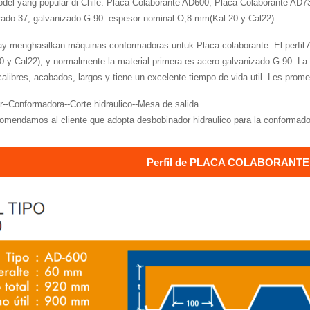
odel yang popular di Chile: Placa Colaborante AD600, Placa Colaborante AD7
grado 37, galvanizado G-90. espesor nominal O,8 mm(Kal 20 y Cal22).
ay menghasilkan máquinas conformadoras untuk Placa colaborante. El perfi
 y Cal22), y normalmente la material primera es acero galvanizado G-90. La
calibres, acabados, largos y tiene un excelente tiempo de vida util. Les prom
--Conformadora--Corte hidraulico--Mesa de salida
omendamos al cliente que adopta desbobinador hidraulico para la conformad
Perfil de PLACA COLABORANTE