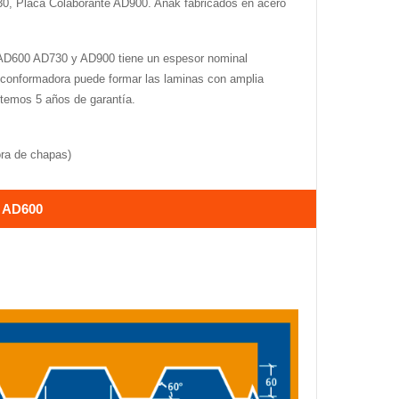
30, Placa Colaborante AD900. Anak fabricados en acero
l AD600 AD730 y AD900 tiene un espesor nominal
 conformadora puede formar las laminas con amplia
etemos 5 años de garantía.
ora de chapas)
 AD600