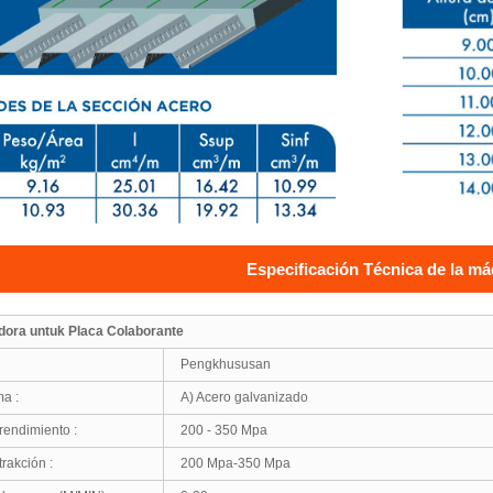
Especificación Técnica de la m
ora untuk Placa Colaborante
Pengkhususan
a :
A) Acero galvanizado
rendimiento :
200 - 350 Mpa
trakción :
200 Mpa-350 Mpa