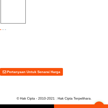
Jentera Éxito de Linbay en FABTECH Méxi...
Pertanyaan Untuk Senarai Harga
Untuk pertanyaan tentang produk atau harga kami, sila tinggalkan e-
mel anda kepada kami dan kami akan berhubung dalam masa 24 jam.
Pertanyaan Untuk Senarai Harga
© Hak Cipta - 2010-2021 : Hak Cipta Terpelihara.
Top