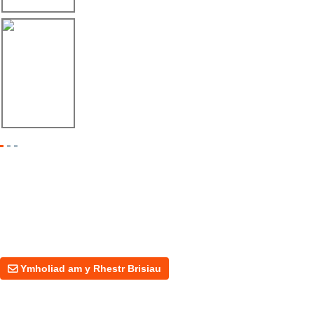
06/08/25
Ecsito de Linbay Machinery a FABTECH Méxi...
Ymholiad Am Y Rhestr Brisiau
Am ymholiadau am ein cynnyrch neu bris, gadewch eich e-bost i ni a
byddwn yn cysylltu â chi o fewn 24 awr.
Ymholiad am y Rhestr Brisiau