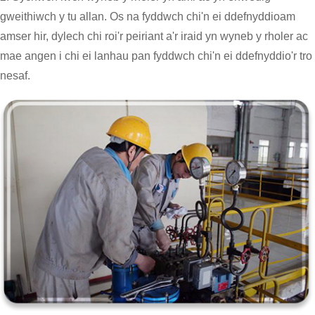
gweithiwch y tu allan. Os na fyddwch chi'n ei ddefnyddio
am
amser hir, dylech chi roi'r peiriant a'r iraid yn wyneb y rholer ac
mae angen i chi ei lanhau pan fyddwch chi'n ei ddefnyddio'r tro
nesaf.