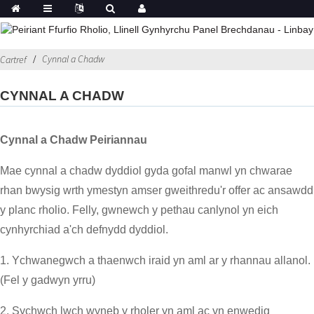
Cynnal a Chadw
Cartref
CYNNAL A CHADW
Cynnal a Chadw Peiriannau
Mae cynnal a chadw dyddiol gyda gofal manwl yn chwarae
rhan bwysig wrth ymestyn amser gweithredu'r offer ac ansawdd
y planc rholio. Felly, gwnewch y pethau canlynol yn eich
cynhyrchiad a'ch defnydd dyddiol.
1. Ychwanegwch a thaenwch iraid yn aml ar y rhannau allanol.
(Fel y gadwyn yrru)
2. Sychwch lwch wyneb y rholer yn aml ac yn enwedig