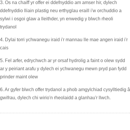
3. Os na chaiff yr offer ei ddefnyddio am amser hir, dylech
ddefnyddio lliain plastig neu erthyglau eraill i'w orchuddio a
sylwi i osgoi glaw a lleithder, yn enwedig y blwch rheoli
trydanol
4. Dylai torri ychwanegu iraid i'r mannau lle mae angen iraid i'r
cais
5. Fel arfer, edrychwch ar yr orsaf hydrolig a faint o olew sydd
ar y peiriant arafu y dylech ei ychwanegu mewn pryd pan fydd
prinder maint olew
6. Ar gyfer blwch offer trydanol a phob amgylchiad cysylltiedig â
gwifrau, dylech chi wirio'n rheolaidd a glanhau'r llwch.