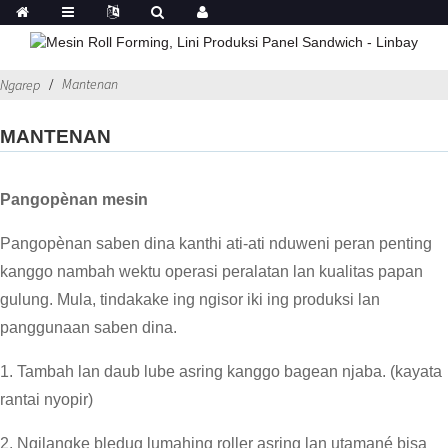
Mantenan
Ngarep
MANTENAN
Pangopènan mesin
Pangopènan saben dina kanthi ati-ati nduweni peran penting
kanggo nambah wektu operasi peralatan lan kualitas papan
gulung. Mula, tindakake ing ngisor iki ing produksi lan
panggunaan saben dina.
1. Tambah lan daub lube asring kanggo bagean njaba. (kayata
rantai nyopir)
2. Ngilangke bledug lumahing roller asring lan utamané bisa