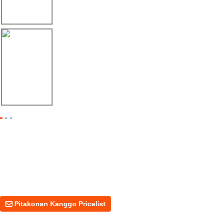
06/08/25
Éxito de Linbay Machinery ing FABTECH Méxi...
Pitakonan Kanggo Pricelist
Kanggo pitakon babagan produk utawa rega, tinggalake email
sampeyan lan kita bakal hubungi sajrone 24 jam.
Pitakonan Kanggo Pricelist