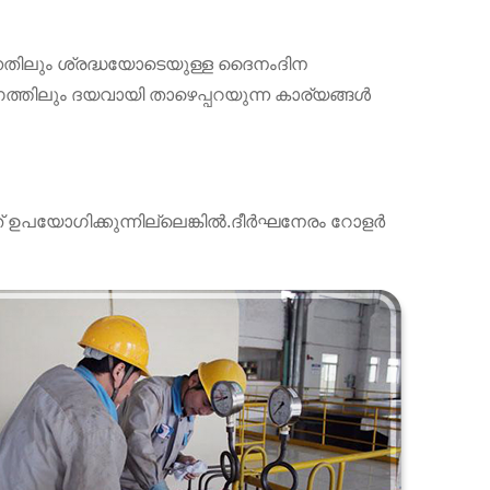
ുന്നതിലും ശ്രദ്ധയോടെയുള്ള ദൈനംദിന
ഗത്തിലും ദയവായി താഴെപ്പറയുന്ന കാര്യങ്ങൾ
് ഉപയോഗിക്കുന്നില്ലെങ്കിൽ.
ദീർഘനേരം റോളർ