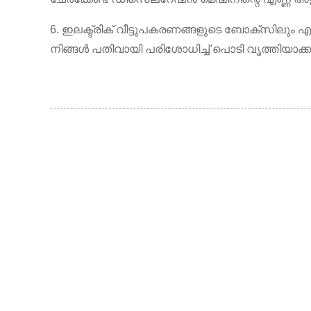
6. ഇലക്ട്രിക് വീട്ടുപകരണങ്ങളുടെ ബോക്സിലും
നിങ്ങൾ പതിവായി പരിശോധിച്ച് പൊടി വൃത്തിയാക്
ഞങ്ങളെ സമീപിക്കുക
0510-88999887
23/05/25
രണ്ടാം നില, No.23-26.27 Xinfengyuan
Despacho de una Máquina Conformado
Fangqian Street Liangxi Road Xinwu
ലൈൻ...
District, Wuxi, ചൈന