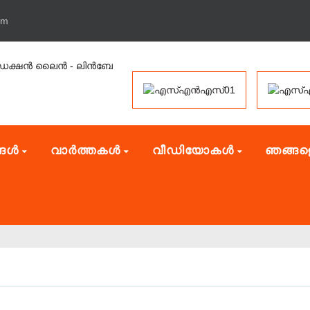
om
്ങൾ
വാർത്തകൾ
വീഡിയോകൾ
ഞങ്ങളെ