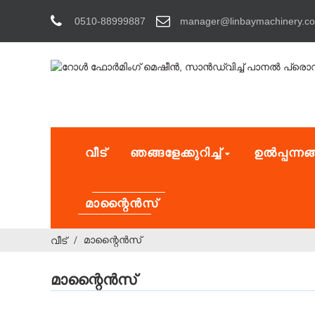
0510-88999887
manager@linbaymachinery.c
വീട്
ഞങ്ങളേക്കുറിച്ച്
ഉൽപ്പന്നങ
മാന്റൈൻസ്
മാന്റൈൻസ്
വീട്
മാന്റൈൻസ്