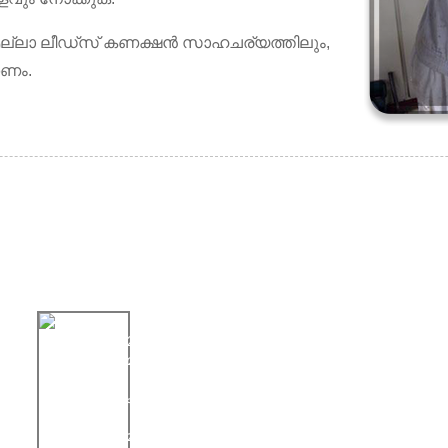
 എല്ലാ ലീഡ്സ് കണക്ഷൻ സാഹചര്യത്തിലും,
കണം.
പുതിയ വാർത്ത
06/08/25
ra
FABTECH മെക്സിക്കോയിൽ ലിൻബേ
മെഷിനറി തിളങ്ങുന്നു...