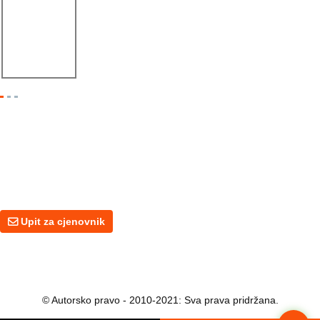
Éxito de Linbay Machinery i FABTECH Méxi...
Upit Za Cjenovnik
Za upite o našim proizvodima ili cijenama, molimo vas da nam ostavite
svoju e-mail adresu i mi ćemo vas kontaktirati u roku od 24 sata.
Upit za cjenovnik
© Autorsko pravo - 2010-2021: Sva prava pridržana.