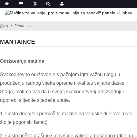
Mantaince
Dom
MANTAINCE
Održavanje mašina
Svakodnevno održavanje s pažnjom igra važnu ulogu u
produženju radnog vijeka opreme i kvaliteti valjane daske.
Stoga, molimo vas da u svojoj svakodnevnoj proizvodnji i
upotrebi slijedite sljedeće upute.
1. Često dodajte i premažite mazivo na vanjske dijelove. (kao
što je pogonski lanac)
2. Često brišite prašinu s površine valjka, a posebno radite na