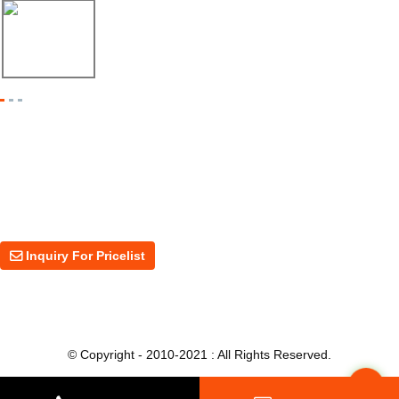
17/04/26
Shipment of Deck Roll Forming Machine to ...
Inquiry For Pricelist
For inquiries about our products or price, please leave your email to us
and we will be in touch within 24 hours.
Inquiry For Pricelist
© Copyright - 2010-2021 : All Rights Reserved.
Top