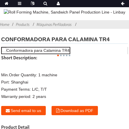
Home
Products
Máquinas Perfiladoras
CONFORMADORA PARA CALAMINA TR4
Short Description:
Min.Order Quantity:
1 machine
Port:
Shanghai
Payment Terms:
L/C, T/T
Warranty period:
2 years
Send email to us
Download as PDF
Product Detail