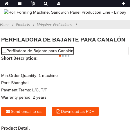
Home
Products
Máquinas Perfiladoras
PERFILADORA DE BAJANTE PARA CANALÓN
Short Description:
Min.Order Quantity:
1 machine
Port:
Shanghai
Payment Terms:
L/C, T/T
Warranty period:
2 years
Send email to us
Download as PDF
Product Detail