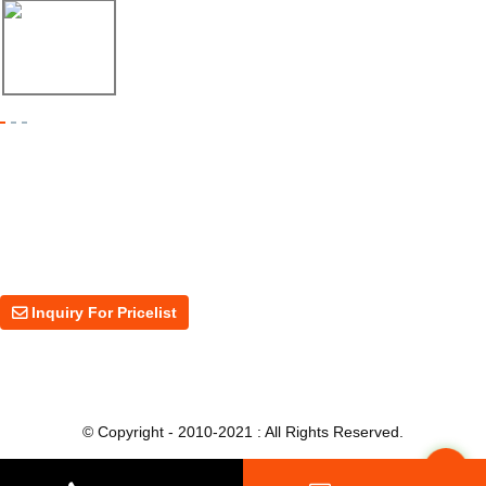
17/04/26
Shipment of Deck Roll Forming Machine to ...
Inquiry For Pricelist
For inquiries about our products or price, please leave your email to us
and we will be in touch within 24 hours.
Inquiry For Pricelist
© Copyright - 2010-2021 : All Rights Reserved.
Top