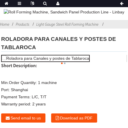
Home
Products
Light Gauge Steel Roll Forming Machine
ROLADORA PARA CANALES Y POSTES DE
TABLAROCA
Short Description:
Min.Order Quantity:
1 machine
Port:
Shanghai
Payment Terms:
L/C, T/T
Warranty period:
2 years
Send email to us
Download as PDF