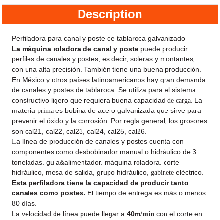
Description
Perfiladora para canal y poste de tablaroca galvanizado
La máquina roladora de canal y poste
puede producir
perfiles de canales y postes, es decir, soleras y montantes,
con una alta precisión. También tiene una buena producción.
En México y otros países latinoamericanos hay gran demanda
de canales y postes de tablaroca. Se utiliza para el sistema
constructivo ligero que requiera buena capacidad
. La
de
carga
materia
es bobina de acero galvanizada que sirve para
prima
prevenir el óxido y la corrosión. Por regla general, los grosores
son cal21, cal22, cal23, cal24, cal25, cal26.
a línea de producción de canales y postes cuenta con
L
componentes como desbobinador manual o hidráulico de 3
toneladas, guía&alimentador, máquina roladora, corte
hidráulico, mesa de salida, grupo hidráulico,
eléctrico.
gabinete
Esta perfiladora tiene la capacidad de producir tanto
canales como postes.
El tiempo de entrega es más o menos
80 días.
La velocidad de línea puede llegar a
40m
con el corte en
/min