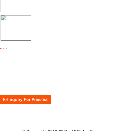
Envío de máquina roladora para riel tipo ...
17/04/26
Shipment of Deck Roll Forming Machine to ...
Inquiry For Pricelist
For inquiries about our products or price, please leave your email to us
and we will be in touch within 24 hours.
Inquiry For Pricelist