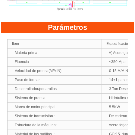
Parámetros
Item
Especificación
Materia prima :
A) Acero galvan
Fluencia :
≤350 Mpa
Velocidad de prensa(M/MIN)
0-15 M/MIN
Paso de formar
14+1 pasos
Desenrollador/portarollos :
3 Ton Desenrol
Sistema de prensa :
Hidráulica en la 
Marca de motor principal :
5.5KW
Sistema de transmisión :
De cadena
Estructura de la máquina:
Acero forjado
Material de los rodillos :
GCr15, dureza d