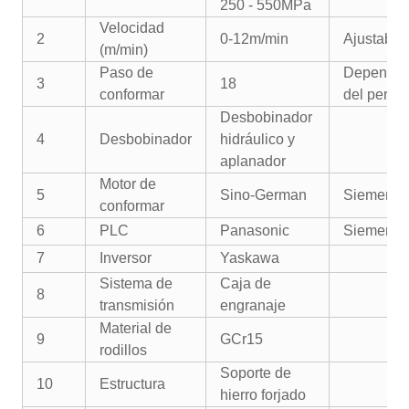
250 - 550MPa
Velocidad
2
0-12m/min
Ajustable
(m/min)
Paso de
Depende
3
18
conformar
del perfil
Desbobinador
4
Desbobinador
hidráulico y
aplanador
Motor de
5
Sino-German
Siemens
conformar
6
PLC
Panasonic
Siemens
7
Inversor
Yaskawa
Sistema de
Caja de
8
transmisión
engranaje
Material de
9
GCr15
rodillos
Soporte de
10
Estructura
hierro forjado