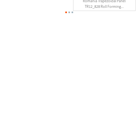
Romania Trapezoidal Panel
TR12_828 Roll Forming...
Contact Us
0510-88999887
2nd floor, No.23-26.27 Xinfengyuan Fangqian Street Liangxi
Road Xinwu District, Wuxi, China
manager@linbaymachinery.com
0510-88999887
8615190254845
Latest News