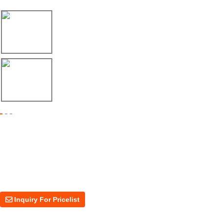
17/04/26
Envío de máquina roladora para riel tipo ...
17/04/26
Shipment of Deck Roll Forming Machine to ...
Inquiry For Pricelist
For inquiries about our products or price, please leave your email to us
and we will be in touch within 24 hours.
Inquiry For Pricelist