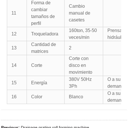
Forma de
Cambio
cambiar
11
manual de
tamaños de
casetes
perfil
160ton, 35-50
Prensa
12
Troqueladora
veces/min
hidráulica
Cantidad de
13
2
matrices
Corte con
14
Corte
disco en
movimiento
380V 50Hz
O a su
15
Energía
3Ph
demanda
O a su
16
Color
Blanco
demanda
Previous:
Drainage grating roll forming machine